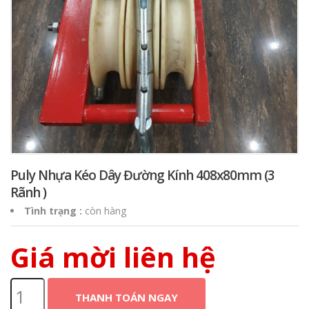
Puly Nhựa Kéo Dây Đường Kính 408x80mm (3
Rãnh )
Tình trạng
:
còn hàng
Giá mời liên hệ
THANH TOÁN NGAY