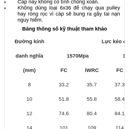
Cáp này không có tính chống xoắn.
Không dùng loại 6x36 để chạy qua pulley
hay ròng rọc vì cáp sẽ bung ra gây tai nạn
nguy hiểm.
Bảng thông số kỹ thuật tham khảo
Đường kính
Lực kéo đứt
danh nghĩa
1570Mpa
17
(mm)
FC
IWRC
FC
8
33.2
35.7
37.3
10
51.8
55.8
58.4
12
74.6
80.4
84.1
14
101
109
114