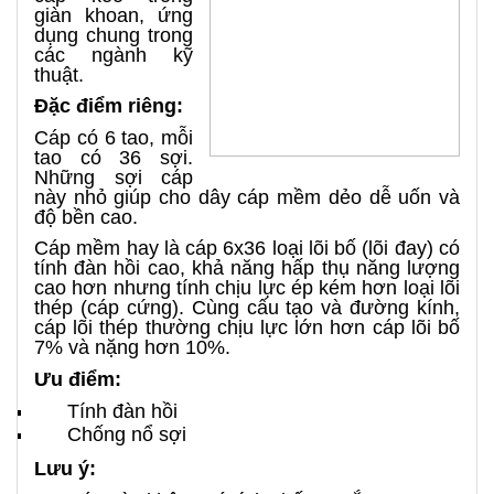
giàn khoan, ứng
dụng chung trong
các ngành kỹ
thuật.
Đặc điểm riêng:
Cáp có 6 tao, mỗi
tao có 36 sợi.
Những sợi cáp
này nhỏ giúp cho dây cáp mềm dẻo dễ uốn và
độ bền cao.
Cáp mềm hay là cáp 6x36 loại lõi bố (lõi đay) có
tính đàn hồi cao, khả năng hấp thụ năng lượng
cao hơn nhưng tính chịu lực ép kém hơn loại lõi
thép (cáp cứng). Cùng cấu tạo và đường kính,
cáp lõi thép thường chịu lực lớn hơn cáp lõi bố
7% và nặng hơn 10%.
Ưu điểm:
Tính đàn hồi
Chống nổ sợi
Lưu ý: