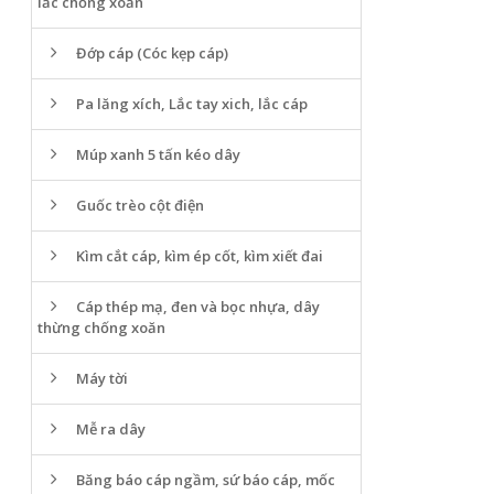
lắc chống xoắn
Đớp cáp (Cóc kẹp cáp)
Pa lăng xích, Lắc tay xich, lắc cáp
Múp xanh 5 tấn kéo dây
Guốc trèo cột điện
Kìm cắt cáp, kìm ép cốt, kìm xiết đai
Cáp thép mạ, đen và bọc nhựa, dây
thừng chống xoăn
Máy tời
Mễ ra dây
Băng báo cáp ngầm, sứ báo cáp, mốc