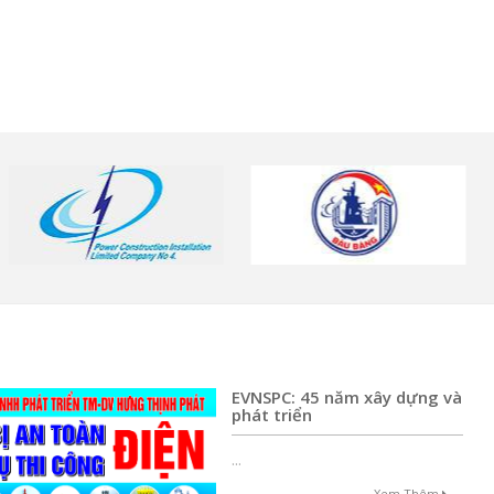
EVNSPC: 45 năm xây dựng và
phát triển
...
Xem Thêm