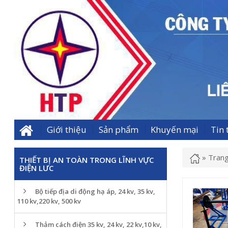
Giới thiệu
Sản phẩm
Khuyến mại
Tin 
»
Trang
THIẾT BỊ AN TOÀN TRONG LĨNH VỰC
ĐIỆN LƯC
Bộ tiếp địa di động hạ áp, 24 kv, 35 kv,
110 kv,220 kv, 500 kv
Thảm cách điện 35 kv, 24 kv, 22 kv,10 kv,