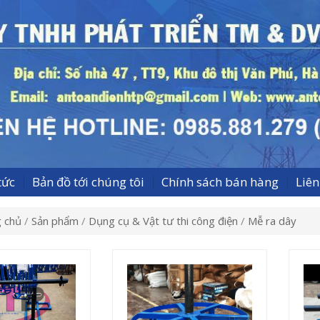
tức
Bản đồ tới chúng tôi
Chính sách bán hàng
Liê
 chủ
/
Sản phẩm
/
Dụng cụ & Vật tư thi công điện
/
Mễ ra dây