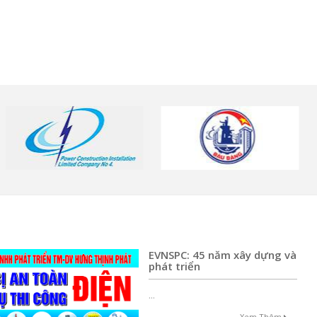
EVNSPC: 45 năm xây dựng và
phát triển
...
Xem Thêm