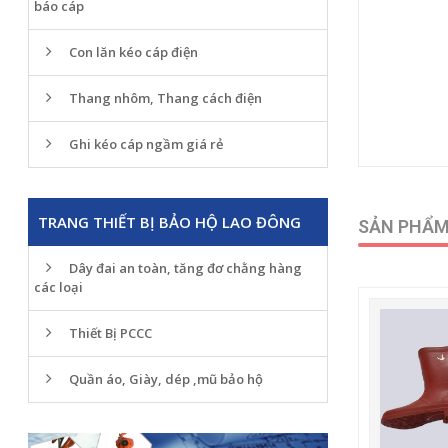
báo cáp
Con lăn kéo cáp điện
Thang nhôm, Thang cách điện
Ghi kéo cáp ngầm giá rẻ
TRANG THIẾT BỊ BẢO HỘ LAO ĐÔNG
SẢN PHẨM
Dây đai an toàn, tăng đơ chằng hàng
các loại
Thiết Bị PCCC
Quần áo, Giày, dép ,mũ bảo hộ