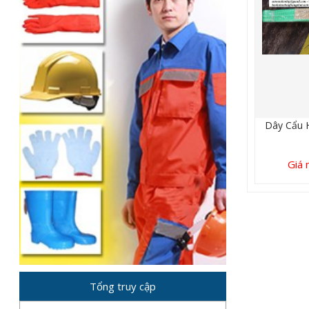
Dây Cẩu 
Giá 
Tổng truy cập