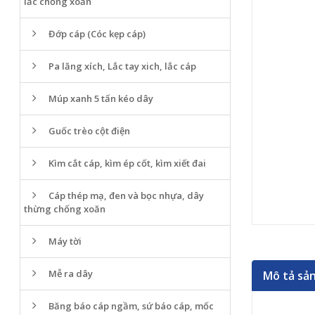
lắc chống xoắn
Đớp cáp (Cóc kẹp cáp)
Pa lăng xích, Lắc tay xich, lắc cáp
Múp xanh 5 tấn kéo dây
Guốc trèo cột điện
Kìm cắt cáp, kìm ép cốt, kìm xiết đai
Cáp thép mạ, đen và bọc nhựa, dây
thừng chống xoăn
Máy tời
Mễ ra dây
Mô tả sả
Băng báo cáp ngầm, sứ báo cáp, mốc