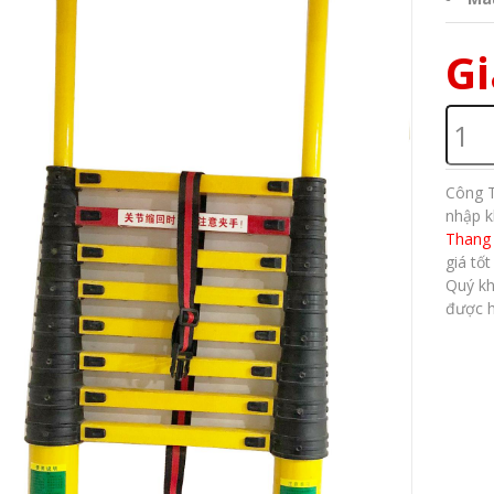
Gi
Công T
nhập k
Thang 
giá tốt
Quý kh
được h