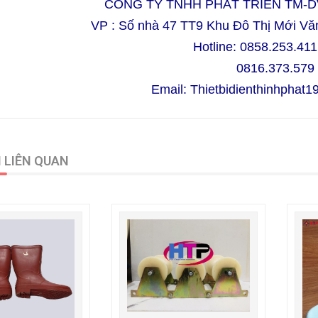
CÔNG TY TNHH PHÁT TRIỂN TM-D
VP :
Số nhà 47 TT9 Khu Đô Thị Mới Vă
Hotline: 0858.253.411
0816.373.579 M
Email: Thietbidienthinhphat
 LIÊN QUAN