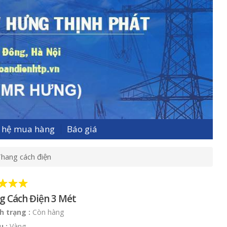
n hệ mua hàng
Báo giá
hang cách điện
g Cách Điện 3 Mét
h trạng
:
Còn hàng
u
:
Vàng