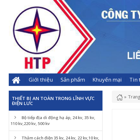
Giới thiệu
Sản phẩm
Khuyến mại
Tin 
»
Trang
THIẾT BỊ AN TOÀN TRONG LĨNH VỰC
ĐIỆN LƯC
Bộ tiếp địa di động hạ áp, 24 kv, 35 kv,
110 kv,220 kv, 500 kv
Thảm cách điện 35 kv, 24 kv, 22 kv,10 kv,